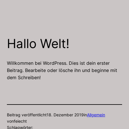
Zum
Inhalt
springen
Hallo Welt!
Willkommen bei WordPress. Dies ist dein erster
Beitrag. Bearbeite oder lösche ihn und beginne mit
dem Schreiben!
Beitrag veröffentlicht
18. Dezember 2019
in
Allgemein
von
feiecht
Schlagwörter: